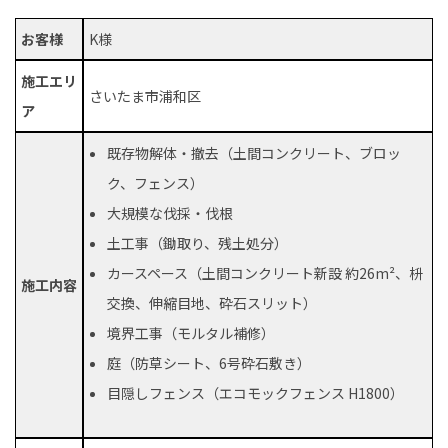
お客様
K様
施工エリ
さいたま市浦和区
ア
既存物解体・撤去（土間コンクリート、ブロッ
ク、フェンス）
大規模な伐採・伐根
土工事（鋤取り、残土処分）
カースペース（土間コンクリート新設 約26m²、枡
施工内容
交換、伸縮目地、砕石スリット）
境界工事（モルタル補修）
庭（防草シート、6号砕石敷き）
目隠しフェンス（エコモックフェンス H1800）