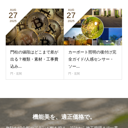
AUG
AUG
27
27
2025
2025
門柱の値段はどこまで差が
カーポート照明の後付け完
出る？種類・素材・工事費
全ガイド/人感センサー・
込み...
ソー...
門・玄関
門・玄関
機能美を、適正価格で。
無駄な紹介料やブランド料を抑え、設計から施工管理まで一貫。