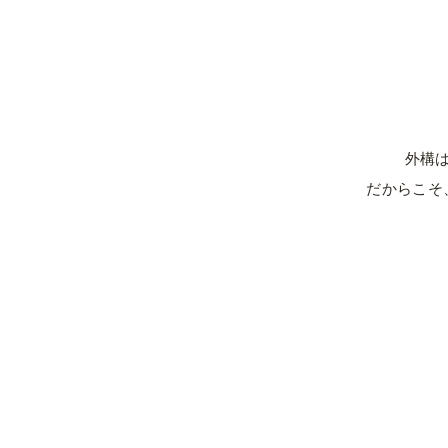
01
私たちのこだわり
使いやすさと、見た目の両立。動線・
性・将来の暮らし方まで考えた外構を、
つひとつ丁寧に。
外構
私たちの考え方
だからこそ