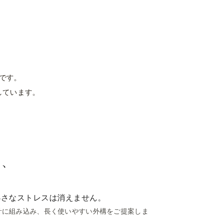
03
よくあるご質問
金・進め方・保証など、ご相談前に気にな
る点を事前にご確認いただけます。
よくあるご質問
です。
しています。
と、
小さなストレスは消えません。
計に組み込み、長く使いやすい外構をご提案しま