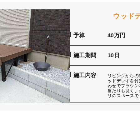
ウッド
予算
40万円
施工期間
10日
施工内容
リビングからの
ッドデッキを付
わせでブラウン
当たりも良く、
リのスペースで