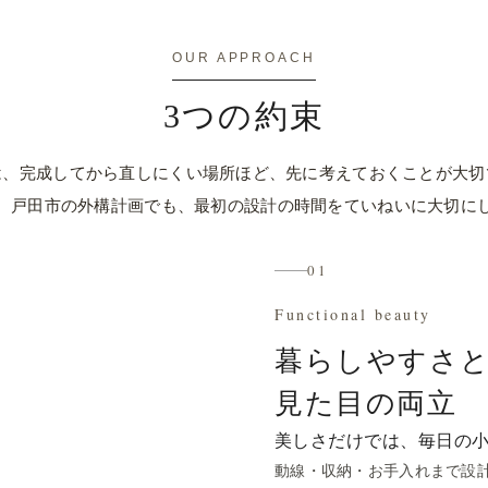
02
ご依頼の流れ
OUR APPROACH
安全
無料相談から完工までの4ステップ。3D CAD
料
3つの約束
ひと
での完成イメージ確認まで含めてご案内しま
す。
は、完成してから直しにくい場所ほど、先に考えておくことが大切
流れを確認する
、戸田市の外構計画でも、最初の設計の時間をていねいに大切に
01
Functional beauty
暮らしやすさ
見た目の両立
美しさだけでは、毎日の
動線・収納・お手入れまで設